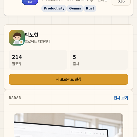
316
Productivity
Gemini
Rust
박도현
프로덕트 디자이너
214
5
팔로워
출시
새 프로젝트 런칭
RADAR
전체 보기