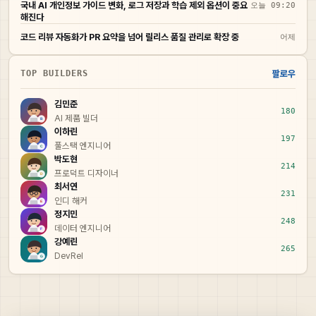
국내 AI 개인정보 가이드 변화, 로그 저장과 학습 제외 옵션이 중요
오늘 09:20
해진다
코드 리뷰 자동화가 PR 요약을 넘어 릴리스 품질 관리로 확장 중
어제
TOP BUILDERS
팔로우
김민준
180
AI 제품 빌더
이하린
197
풀스택 엔지니어
박도현
214
프로덕트 디자이너
최서연
231
인디 해커
정지민
248
데이터 엔지니어
강예린
265
DevRel