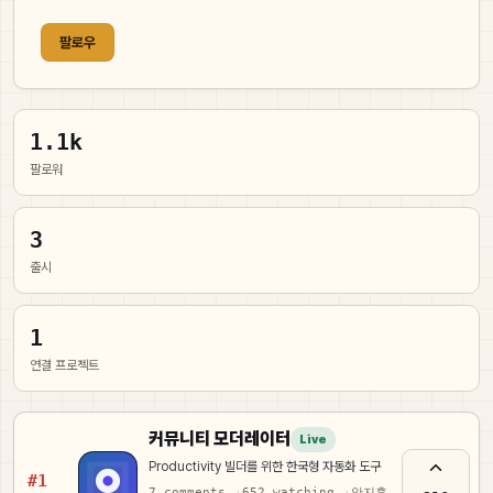
팔로우
1.1k
팔로워
3
출시
1
연결 프로젝트
커뮤니티 모더레이터
Live
Productivity 빌더를 위한 한국형 자동화 도구
#1
7
comments
652
watching
안지훈