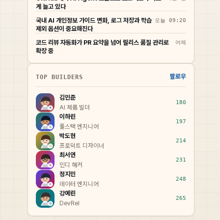
게 늘고 있다
국내 AI 개인정보 가이드 변화, 로그 저장과 학습
오늘 09:20
제외 옵션이 중요해진다
코드 리뷰 자동화가 PR 요약을 넘어 릴리스 품질 관리로
어제
확장 중
팔로우
TOP BUILDERS
김민준
180
AI 제품 빌더
이하린
197
풀스택 엔지니어
박도현
214
프로덕트 디자이너
최서연
231
인디 해커
정지민
248
데이터 엔지니어
강예린
265
DevRel