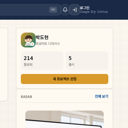
로그인
⌘K
Google 또는 GitHub
박도현
프로덕트 디자이너
214
5
팔로워
출시
새 프로젝트 런칭
전체 보기
RADAR