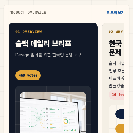
PRODUCT OVERVIEW
피드백 보기
01 OVERVIEW
02 WHY NOW
슬랙 데일리 브리프
한국 빌
문제
Design 빌더를 위한 한국형 운영 도구
슬랙 데일리 
업무 흐름에 맞
469 votes
피드백 수집,
만들었습니다.
16 feedbac