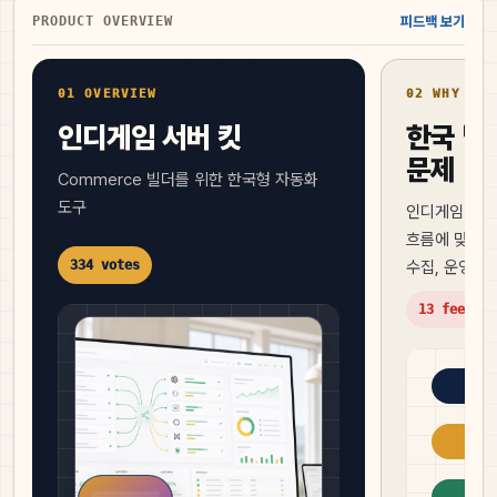
PRODUCT OVERVIEW
피드백 보기
01 OVERVIEW
02 WHY NOW
인디게임 서버 킷
한국 빌
문제
Commerce 빌더를 위한 한국형 자동화
도구
인디게임 서버
흐름에 맞춘 M
334 votes
수집, 운영 
13 feedbac