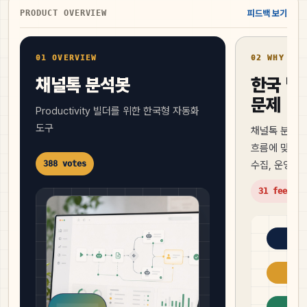
PRODUCT OVERVIEW
피드백 보기
01 OVERVIEW
02 WHY NOW
채널톡 분석봇
한국 빌
문제
Productivity 빌더를 위한 한국형 자동화
도구
채널톡 분석봇
흐름에 맞춘 M
388 votes
수집, 운영 
31 feedbac