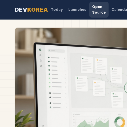
Open
DEV
KOREA
Today
Launches
Calenda
Source