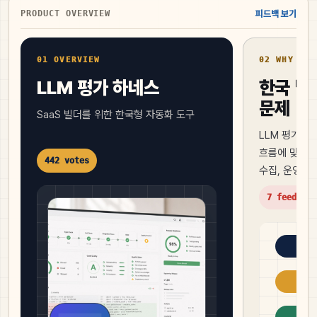
PRODUCT OVERVIEW
피드백 보기
01 OVERVIEW
02 WHY NOW
LLM 평가 하네스
한국 빌
문제
SaaS 빌더를 위한 한국형 자동화 도구
LLM 평가 
흐름에 맞춘 M
442 votes
수집, 운영 
7 feedback