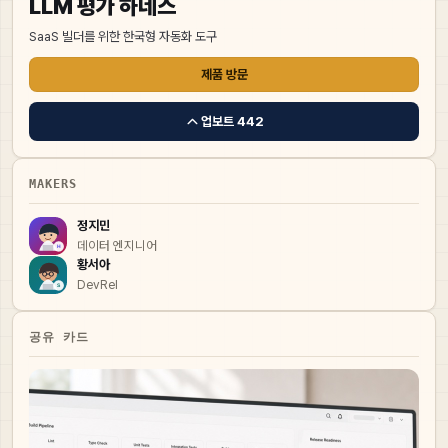
LLM 평가 하네스
SaaS 빌더를 위한 한국형 자동화 도구
제품 방문
업보트
442
MAKERS
정지민
데이터 엔지니어
황서아
DevRel
공유 카드